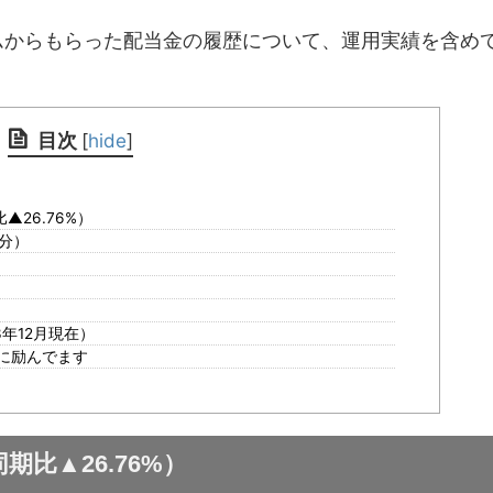
ムからもらった配当金の履歴について、運用実績を含め
目次
[
hide
]
▲26.76%）
月分）
）
年12月現在）
に励んでます
期比▲26.76%）