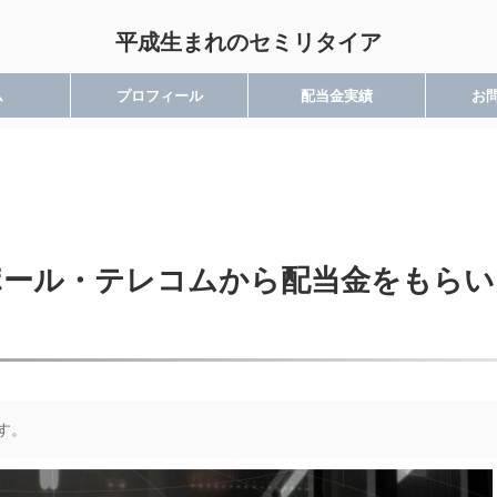
平成生まれのセミリタイア
ム
プロフィール
配当金実績
お
ンガポール・テレコムから配当金をもら
す。