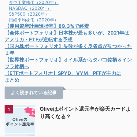
ダウ工業株価（2020年）
NASDAQ（2020年）
S&P500（2020年）
日経平均株価（2020年）
【運用資産計画進捗率】89.3%で終着
【全体ポートフォリオ】日本株が最も多いが、2021年は
アメリカ・ETFが逆転する予想
【国内株ポートフォリオ】失敗が多く反省点が見つかった
１年
【世界株ポートフォリオ】オイル系からタバコ銘柄＆イン
フラ銘柄へ
【ETFポートフォリオ】SPYD、VYM、PFFが主力に
まとめ
よく読まれている記事
Oliveはポイント還元率が楽天カードよ
1
り高くなる？