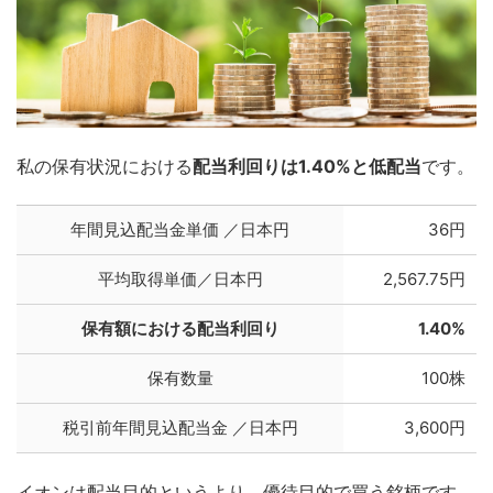
私の保有状況における
配当利回りは1.40%と低配当
です。
年間見込配当金単価 ／日本円
36円
平均取得単価／日本円
2,567.75円
保有額における配当利回り
1.40%
保有数量
100株
税引前年間見込配当金 ／日本円
3,600円
イオンは配当目的というより、優待目的で買う銘柄です。